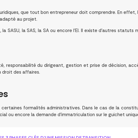
juridiques, que tout bon entrepreneur doit comprendre. En effet, l
 adapté au projet.
, la SASU, la SAS, la SA ou encore l’EI. Il existe d’autres statuts
ité, responsabilité du dirigeant, gestion et prise de décision, acc
droit des affaires.
es
 certaines formalités administratives. Dans le cas de la constitu
cial ou encore la demande d’immatriculation sur le guichet unique 
LES 3 PHASES CLÉS D’UNE MISSION DE TRANSITION