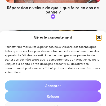
Réparation niveleur de quai : que faire en cas de
panne ?
Gérer le consentement
Pour offrir les meilleures expériences, nous utilisons des technologies
telles que les cookies pour stocker et/ou accéder aux informations des
appareils. Le fait de consentir à ces technologies nous permettra de
Comprendre le droit de la consommation Reims
traiter des données telles que le comportement de navigation ou les ID
: vos protections en tant que consommateur
uniques sur ce site. Le fait de ne pas consentir ou de retirer son
consentement peut avoir un effet négatif sur certaines caractéristiques
et fonctions.
Tous nos articles
Accepter
Refuser
© SUR LA TOILE |
Mentions légales
|
Politique de