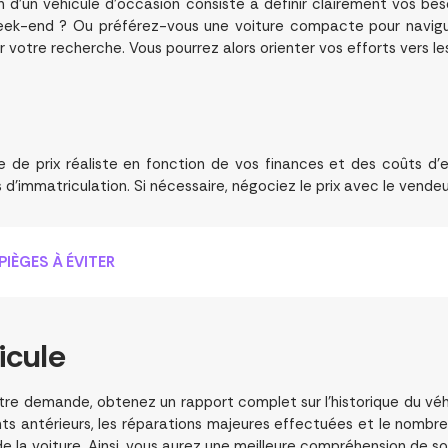
n d’un véhicule d’occasion consiste à définir clairement vos b
week-end ? Ou préférez-vous une voiture compacte pour navigue
ner votre recherche. Vous pourrez alors orienter vos efforts vers 
 de prix réaliste en fonction de vos finances et des coûts d’e
s d’immatriculation. Si nécessaire, négociez le prix avec le vendeur
PIÈGES À ÉVITER
icule
re demande, obtenez un rapport complet sur l’historique du véhi
nts antérieurs, les réparations majeures effectuées et le nomb
é de la voiture. Ainsi, vous aurez une meilleure compréhension de 