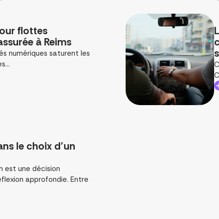
our flottes
L
é assurée à Reims
c
s
és numériques saturent les
s...
C
C
ans le choix d’un
n est une décision
flexion approfondie. Entre